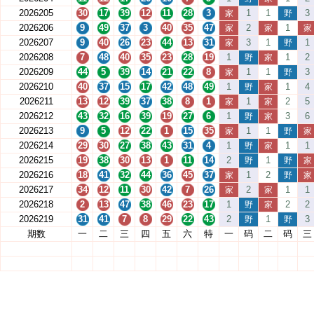
2026205
30
17
39
12
11
28
3
1
1
3
家
野
2026206
9
49
37
3
40
35
47
2
1
家
家
家
2026207
9
40
26
23
44
13
31
3
1
1
家
野
2026208
7
48
40
35
23
28
19
1
1
2
野
家
2026209
44
5
39
14
21
22
8
1
1
3
家
野
2026210
40
37
15
17
42
48
49
1
1
4
野
家
2026211
13
12
39
37
38
8
1
1
2
5
家
家
2026212
43
32
16
39
19
27
6
1
3
6
野
家
2026213
9
5
12
22
1
15
35
1
1
家
野
家
2026214
29
30
27
38
43
31
4
1
1
1
野
家
2026215
19
38
30
13
1
11
14
2
1
野
野
家
2026216
18
41
32
44
36
45
37
1
2
家
野
家
2026217
34
12
11
30
42
7
26
2
1
1
家
家
2026218
2
13
47
38
46
23
17
1
2
2
野
家
2026219
31
41
7
8
29
22
43
2
1
3
野
野
期数
一
二
三
四
五
六
特
一
码
二
码
三