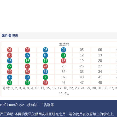
属性参照表
左边码
01
02
03
04
05
06
08
09
10
11
12
13
15
16
17
18
19
20
22
23
24
25
26
27
29
30
31
32
33
34
36
37
38
39
40
41
43
44
45
46
47
48
号码: 1, 2, 3, 4, 8, 9, 10, 11, 15, 16, 17, 18, 22, 23, 24, 29, 30, 31, 36, 37, 3
44, 45,
xin01.mc49.xyz
-
移动站
-
广告联系
严正声明:本网的资讯仅供网友相互研究之用，请勿使用在政府禁止的领域上。