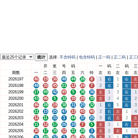
统计
选择:
不含特码
|
包含特码
|
正一码
|
正二码
|
正三
开
奖
号
码
一
码
二
码
三
期数
一
二
三
四
五
六
特
左
右
左
右
左
2026197
40
19
30
48
44
28
8
1
1
右
右
左
2026198
48
35
45
21
12
24
7
2
2
右
右
左
2026199
17
49
42
45
5
38
36
1
3
1
左
右
2026200
43
46
5
32
35
29
39
2
4
2
左
右
2026201
46
28
19
38
31
25
32
1
5
3
右
右
2026202
21
15
25
47
13
45
40
2
1
4
右
左
2026203
12
11
31
3
44
37
25
3
2
右
左
左
2026204
11
12
17
26
10
7
5
1
1
左
右
左
2026205
30
17
39
12
11
28
3
2
1
1
左
左
2026206
9
49
37
3
40
35
47
3
1
左
右
左