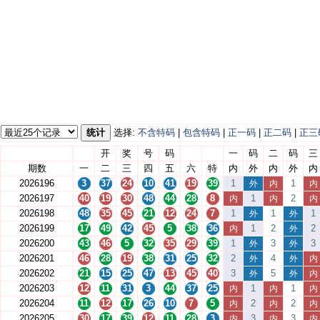
统计
选择:
不含特码
|
包含特码
|
正一码
|
正二码
|
正三
开
奖
号
码
一
码
二
码
三
期数
一
二
三
四
五
六
特
内
外
内
外
内
2026196
3
37
24
10
41
19
39
1
1
外
内
内
2026197
40
19
30
48
44
28
8
1
2
内
内
内
2026198
48
35
45
21
12
24
7
1
1
1
外
外
2026199
17
49
42
45
5
38
36
1
2
2
内
外
2026200
43
46
5
32
35
29
39
1
3
3
外
外
2026201
46
28
19
38
31
25
32
2
4
外
外
内
2026202
21
15
25
47
13
45
40
3
5
外
外
内
2026203
12
11
31
3
44
37
25
1
1
内
内
内
2026204
11
12
17
26
10
7
5
2
2
内
内
内
2026205
30
17
39
12
11
28
3
3
3
内
内
内