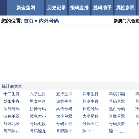
新金莲网
历史记录
报码直播
挑码助手
属性参照
您的位置:
首页
»
内外号码
新澳门六合
统计表大全
十二生肖
六子生肖
五行生肖
四季生肖
琴棋书画
阴阳生肖
男女生肖
偏旁生肖
朝夕生肖
号码单双
深浅号码
拼搏号码
高低号码
长短号码
黑白号码
波色单双
波色大小
大小单双
大小尾数
合数单双
号码九段
号码七段
号码五行
号码五门
号码头数
号码除八
号码除九
号码除十
除 十 一
除 十 二