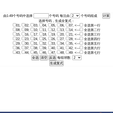
由1-49个号码中选择
个号码 每注由
个号码组成
选择号码，生成全复式：
01,
02,
03,
04,
05,
06,
07, <---
全选第一行
08,
09,
10,
11,
12,
13,
14, <---
全选第二行
15,
16,
17,
18,
19,
20,
21, <---
全选第三行
22,
23,
24,
25,
26,
27,
28, <---
全选第四行
29,
30,
31,
32,
33,
34,
35, <---
全选第五行
36,
37,
38,
39,
40,
41,
42, <---
全选第六行
43,
44,
45,
46,
47,
48,
49. <---
全选第七行
每组球数: