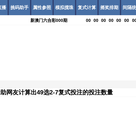
直播
挑码助手
属性参照
模拟搅珠
复式计算
摇奖排期
间隔
新澳门六合彩
000
期
00
00
00
00
00
00
0
助网友计算出49选2-7复式投注的投注数量