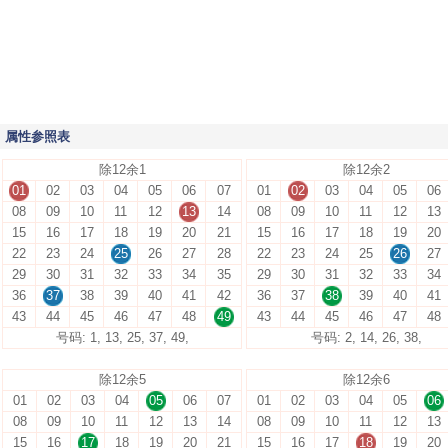
属性参照表
除12余1
除12余2
01
02
03
04
05
06
07
01
02
03
04
05
06
08
09
10
11
12
13
14
08
09
10
11
12
13
15
16
17
18
19
20
21
15
16
17
18
19
20
22
23
24
25
26
27
28
22
23
24
25
26
27
29
30
31
32
33
34
35
29
30
31
32
33
34
36
37
38
39
40
41
42
36
37
38
39
40
41
43
44
45
46
47
48
49
43
44
45
46
47
48
号码: 1, 13, 25, 37, 49,
号码: 2, 14, 26, 38,
除12余5
除12余6
01
02
03
04
05
06
07
01
02
03
04
05
06
08
09
10
11
12
13
14
08
09
10
11
12
13
15
16
17
18
19
20
21
15
16
17
18
19
20