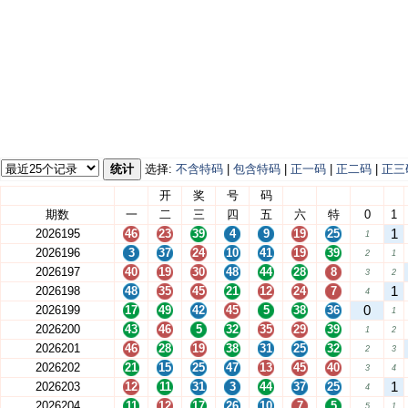
统计
选择:
不含特码
|
包含特码
|
正一码
|
正二码
|
正三
开
奖
号
码
期数
一
二
三
四
五
六
特
0
1
1
2026195
46
23
39
4
9
19
25
1
2026196
3
37
24
10
41
19
39
2
1
2026197
40
19
30
48
44
28
8
3
2
1
2026198
48
35
45
21
12
24
7
4
0
2026199
17
49
42
45
5
38
36
1
2026200
43
46
5
32
35
29
39
1
2
2026201
46
28
19
38
31
25
32
2
3
2026202
21
15
25
47
13
45
40
3
4
1
2026203
12
11
31
3
44
37
25
4
2026204
11
12
17
26
10
7
5
5
1