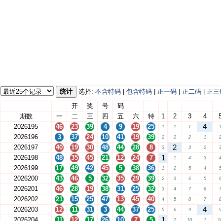
统计
选择:
不含特码
|
包含特码
|
正一码
|
正二码
|
正三
开
奖
号
码
期数
一
二
三
四
五
六
特
1
2
3
4
4
2026195
46
23
39
4
9
19
25
1
1
1
2026196
3
37
24
10
41
19
39
2
2
2
1
2
2026197
40
19
30
48
44
28
8
3
3
2
1
2026198
48
35
45
21
12
24
7
1
4
3
2026199
17
49
42
45
5
38
36
1
2
5
4
2026200
43
46
5
32
35
29
39
2
3
6
5
2026201
46
28
19
38
31
25
32
3
4
7
6
2026202
21
15
25
47
13
45
40
4
5
8
7
4
2026203
12
11
31
3
44
37
25
5
6
9
1
2026204
11
12
17
26
10
7
5
7
10
1
1