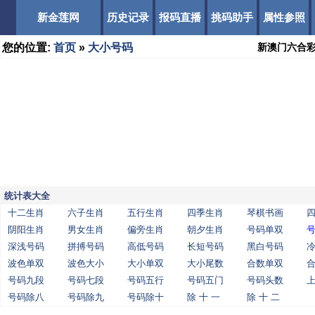
新金莲网
历史记录
报码直播
挑码助手
属性参照
您的位置:
首页
»
大小号码
新澳门六合
统计表大全
十二生肖
六子生肖
五行生肖
四季生肖
琴棋书画
阴阳生肖
男女生肖
偏旁生肖
朝夕生肖
号码单双
深浅号码
拼搏号码
高低号码
长短号码
黑白号码
波色单双
波色大小
大小单双
大小尾数
合数单双
号码九段
号码七段
号码五行
号码五门
号码头数
号码除八
号码除九
号码除十
除 十 一
除 十 二