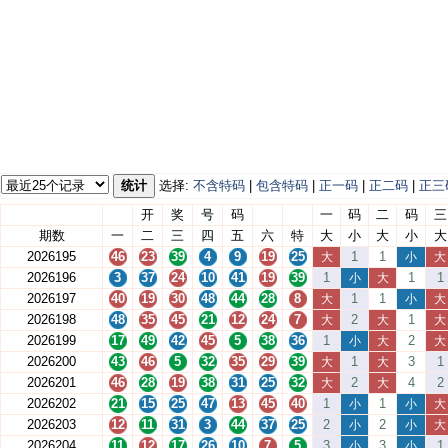
统计
选择:
不含特码
|
包含特码
|
正一码
|
正二码
|
正三
开
奖
号
码
一
码
二
码
三
期数
一
二
三
四
五
六
特
大
小
大
小
大
2026195
46
23
39
4
9
19
25
1
1
大
小
大
2026196
3
37
24
10
41
19
39
1
1
1
小
大
2026197
40
19
30
48
44
28
8
1
1
大
小
大
2026198
48
35
45
21
12
24
7
2
1
大
大
大
2026199
17
49
42
45
5
38
36
1
2
小
大
大
2026200
43
46
5
32
35
29
39
1
3
1
大
大
2026201
46
28
19
38
31
25
32
2
4
2
大
大
2026202
21
15
25
47
13
45
40
1
1
小
小
大
2026203
12
11
31
3
44
37
25
2
2
小
小
大
2026204
11
12
17
26
10
7
5
3
3
1
小
小