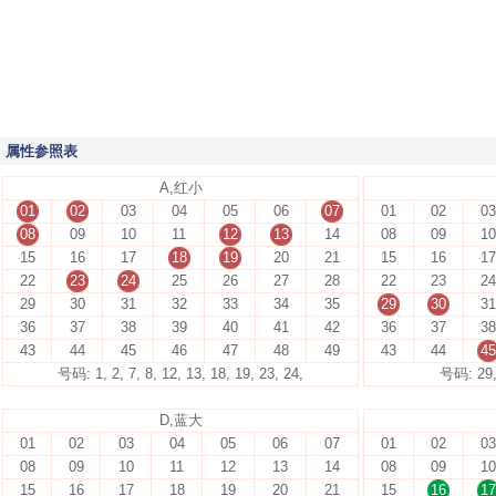
属性参照表
A,红小
01
02
03
04
05
06
07
01
02
03
08
09
10
11
12
13
14
08
09
10
15
16
17
18
19
20
21
15
16
17
22
23
24
25
26
27
28
22
23
24
29
30
31
32
33
34
35
29
30
31
36
37
38
39
40
41
42
36
37
38
43
44
45
46
47
48
49
43
44
45
号码: 1, 2, 7, 8, 12, 13, 18, 19, 23, 24,
号码: 29, 
D,蓝大
01
02
03
04
05
06
07
01
02
03
08
09
10
11
12
13
14
08
09
10
15
16
17
18
19
20
21
15
16
17