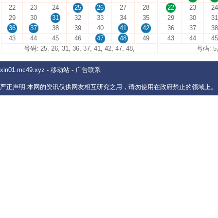
22
23
24
25
26
27
28
22
23
24
29
30
31
32
33
34
35
29
30
31
36
37
38
39
40
41
42
36
37
38
43
44
45
46
47
48
49
43
44
45
号码: 25, 26, 31, 36, 37, 41, 42, 47, 48,
号码: 5, 
xin01.mc49.xyz
-
移动站
-
广告联系
严正声明:本网的资讯仅供网友相互研究之用，请勿使用在政府禁止的领域上。