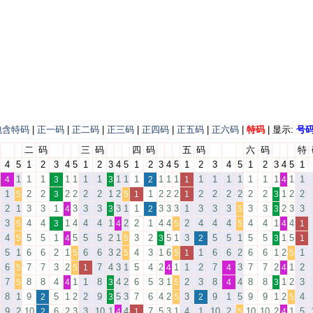
包含特码
|
正一码
|
正二码
|
正三码
|
正四码
|
正五码
|
正六码
|
特码
| 显示:
号
二
码
三
码
四
码
五
码
六
码
特
4
5
1
2
3
4
5
1
2
3
4
5
1
2
3
4
5
1
2
3
4
5
1
2
3
4
5
1
1
1
1
1
1
1
1
1
1
1
1
1
1
1
1
1
1
1
1
1
1
1
4
3
3
2
1
4
1
2
2
2
2
2
2
1
2
1
2
2
2
2
2
2
2
2
2
1
2
2
5
3
5
1
1
3
2
1
3
3
1
3
3
3
3
1
1
3
3
3
1
3
3
3
3
3
2
3
3
4
3
2
5
3
3
4
4
1
4
4
4
1
2
2
1
4
4
2
4
4
4
4
4
1
4
5
3
4
5
5
4
1
4
5
5
1
5
5
5
2
1
3
2
5
1
3
5
5
1
5
5
1
5
5
4
5
3
2
3
1
5
1
6
6
2
1
6
6
3
2
4
3
1
6
1
6
6
2
6
6
1
2
1
5
5
5
1
5
6
7
7
3
2
7
4
3
1
5
4
2
1
1
2
7
3
7
7
2
1
2
5
5
1
4
4
4
7
8
8
4
1
1
8
4
2
6
5
3
1
2
3
8
4
8
8
1
2
3
5
4
3
5
4
3
8
1
9
5
1
2
2
9
5
3
7
6
4
2
3
9
1
5
9
9
1
2
4
2
3
5
2
5
9
2
10
6
2
3
3
10
1
4
7
5
3
1
4
1
10
2
10
10
2
1
5
2
4
1
5
4