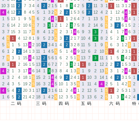
10
3
11
7
3
4
4
2
1
5
1
8
4
2
5
11
3
1
11
3
1
2
2
2
3
2
1
1
4
12
8
4
5
5
1
3
2
2
1
5
3
6
12
4
2
1
12
4
3
4
2
5
2
2
4
1
1
5
13
1
9
5
6
2
4
1
1
2
6
4
7
1
13
5
2
13
5
4
1
5
4
1
5
4
2
6
14
2
10
6
7
3
1
2
1
2
7
5
8
2
14
6
3
6
1
5
2
5
3
3
5
2
3
7
15
3
11
7
8
4
1
2
2
3
1
6
9
3
7
1
4
1
7
6
3
5
5
4
3
4
4
4
12
8
1
9
5
2
3
3
2
1
7
10
4
8
2
5
2
1
7
5
1
5
2
3
3
1
5
1
5
13
2
10
3
4
1
4
3
2
8
11
5
1
9
6
3
1
2
1
5
4
2
2
5
5
6
1
2
14
1
3
11
1
4
5
5
1
4
9
12
6
2
10
4
2
3
1
2
5
4
5
1
1
7
3
1
15
4
12
5
6
1
6
2
5
1
13
7
11
1
1
5
4
2
5
4
2
5
3
3
1
8
1
2
16
1
5
13
6
7
2
7
3
2
1
8
1
12
2
2
1
5
3
1
1
2
3
1
2
2
1
3
17
6
14
1
8
3
8
4
1
3
1
9
2
13
3
1
2
4
4
4
3
5
5
4
1
1
3
2
4
18
1
15
2
1
4
9
2
4
1
10
3
14
1
4
3
1
5
1
5
4
2
1
2
2
4
3
5
19
2
16
3
2
5
10
1
3
5
1
11
4
2
5
1
4
2
2
5
4
5
4
5
5
4
20
3
1
17
3
1
6
11
2
4
1
2
12
5
1
2
5
3
1
3
4
2
2
4
5
1
1
6
5
21
4
2
18
1
4
2
12
3
5
1
3
13
6
2
1
3
4
2
4
2
5
5
5
3
二
码
三
码
四
码
五
码
六
码
特