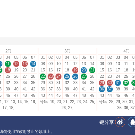
2门
3门
4门
3
04
05
06
07
01
02
03
04
05
06
07
01
02
03
04
0
0
11
12
13
14
08
09
10
11
12
13
14
08
09
10
11
1
7
18
19
20
21
15
16
17
18
19
20
21
15
16
17
18
1
4
25
26
27
28
22
23
24
25
26
27
28
22
23
24
25
2
1
32
33
34
35
29
30
31
32
33
34
35
29
30
31
32
3
8
39
40
41
42
36
37
38
39
40
41
42
36
37
38
39
4
5
46
47
48
49
43
44
45
46
47
48
49
43
44
45
46
4
, 12, 13, 14, 15, 16,
号码: 19, 20, 21, 22, 23, 24, 25,
号码: 28, 29, 30, 31, 
17, 18,
26, 27,
35, 36, 37
一键分享
，请勿使用在政府禁止的领域上。