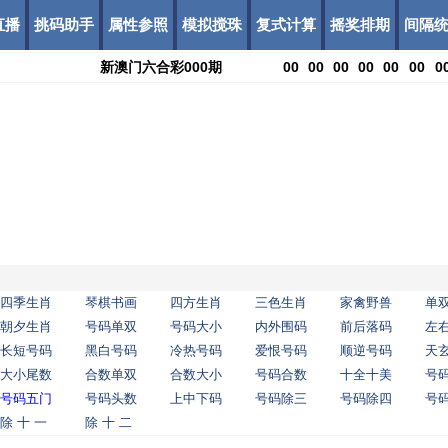
直播
挑码助手
属性参照
模拟搅珠
复式计算
摇奖排期
间隔
新澳门六合彩
000
期
00
00
00
00
00
00
0
四季生肖
琴棋书画
四方生肖
三色生肖
家禽野兽
单
朝夕生肖
号码单双
号码大小
内外围码
前后落码
左
长短号码
黑白号码
冷热号码
爱恨号码
顺逆号码
天
大小尾数
合数单双
合数大小
号码合数
十全十美
号
号码五门
号码头数
上中下码
号码除三
号码除四
号
除 十 一
除 十 二