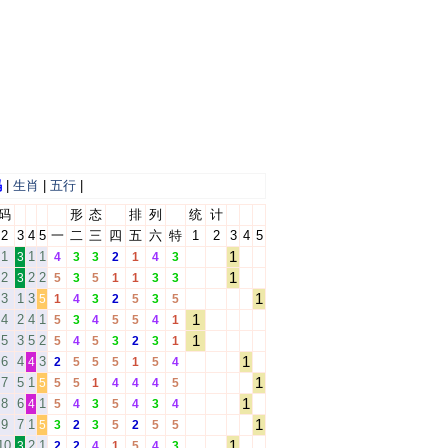
码
|
生肖
|
五行
|
码
形
态
排
列
统
计
2
3
4
5
一
二
三
四
五
六
特
1
2
3
4
5
1
1
1
1
3
4
3
3
2
1
4
3
1
2
2
2
3
5
3
5
1
1
3
3
1
3
1
3
5
1
4
3
2
5
3
5
1
4
2
4
1
5
3
4
5
5
4
1
1
5
3
5
2
5
4
5
3
2
3
1
1
6
4
3
4
2
5
5
5
1
5
4
1
7
5
1
5
5
5
1
4
4
4
5
1
8
6
1
4
5
4
3
5
4
3
4
1
9
7
1
5
3
2
3
5
2
5
5
1
10
2
1
3
2
2
4
1
5
4
3