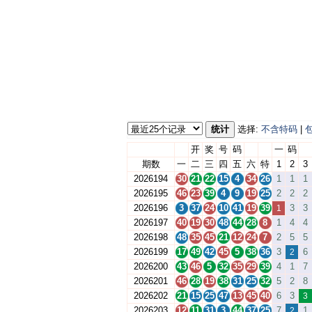
统计
选择:
不含特码
|
开
奖
号
码
一
码
期数
一
二
三
四
五
六
特
1
2
3
2026194
30
21
22
15
4
34
26
1
1
1
2026195
46
23
39
4
9
19
25
2
2
2
2026196
3
37
24
10
41
19
39
3
3
1
2026197
40
19
30
48
44
28
8
1
4
4
2026198
48
35
45
21
12
24
7
2
5
5
2026199
17
49
42
45
5
38
36
3
6
2
2026200
43
46
5
32
35
29
39
4
1
7
2026201
46
28
19
38
31
25
32
5
2
8
2026202
21
15
25
47
13
45
40
6
3
3
2026203
12
11
31
3
44
37
25
7
1
2