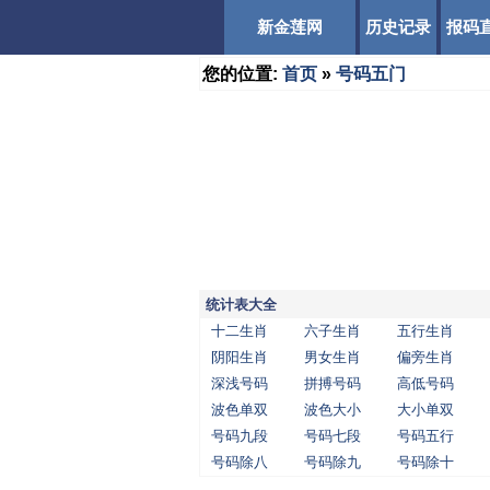
新金莲网
历史记录
报码
您的位置:
首页
»
号码五门
统计表大全
十二生肖
六子生肖
五行生肖
阴阳生肖
男女生肖
偏旁生肖
深浅号码
拼搏号码
高低号码
波色单双
波色大小
大小单双
号码九段
号码七段
号码五行
号码除八
号码除九
号码除十