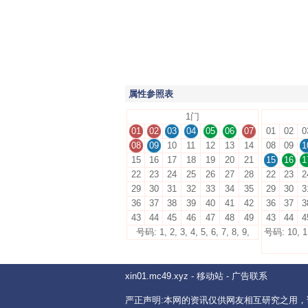
属性参照表
1门
01
02
03
04
05
06
07
01
02
0
08
09
10
11
12
13
14
08
09
1
15
16
17
18
19
20
21
15
16
1
22
23
24
25
26
27
28
22
23
2
29
30
31
32
33
34
35
29
30
3
36
37
38
39
40
41
42
36
37
3
43
44
45
46
47
48
49
43
44
4
号码: 1, 2, 3, 4, 5, 6, 7, 8, 9,
号码: 10, 11
xin01.mc49.xyz
-
移动站
-
广告联系
严正声明:本网的资讯仅供网友相互研究之用