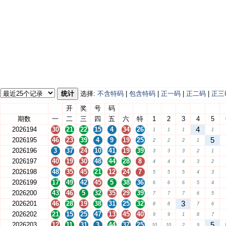
统计
选择:
不含特码
|
包含特码
|
正一码
|
正二码
|
正三
开
奖
号
码
期数
一
二
三
四
五
六
特
1
2
3
4
5
4
2026194
30
21
22
15
4
34
26
1
1
1
1
5
2026195
46
23
39
4
9
19
25
2
2
2
1
2026196
3
37
24
10
41
19
39
3
3
3
2
1
2026197
40
19
30
48
44
28
8
4
4
4
3
2
2026198
48
35
45
21
12
24
7
5
5
5
4
3
2026199
17
49
42
45
5
38
36
6
6
6
5
4
2026200
43
46
5
32
35
29
39
7
7
7
6
5
3
2026201
46
28
19
38
31
25
32
8
8
7
6
2026202
21
15
25
47
13
45
40
9
9
1
8
7
5
2026203
12
11
31
3
44
37
25
10
10
2
9