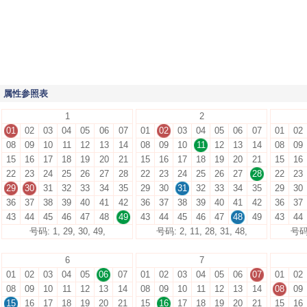
属性参照表
1
2
01
02
03
04
05
06
07
01
02
03
04
05
06
07
01
02
08
09
10
11
12
13
14
08
09
10
11
12
13
14
08
09
15
16
17
18
19
20
21
15
16
17
18
19
20
21
15
16
22
23
24
25
26
27
28
22
23
24
25
26
27
28
22
23
29
30
31
32
33
34
35
29
30
31
32
33
34
35
29
30
36
37
38
39
40
41
42
36
37
38
39
40
41
42
36
37
43
44
45
46
47
48
49
43
44
45
46
47
48
49
43
44
号码: 1, 29, 30, 49,
号码: 2, 11, 28, 31, 48,
号码: 
6
7
01
02
03
04
05
06
07
01
02
03
04
05
06
07
01
02
08
09
10
11
12
13
14
08
09
10
11
12
13
14
08
09
15
16
17
18
19
20
21
15
16
17
18
19
20
21
15
16