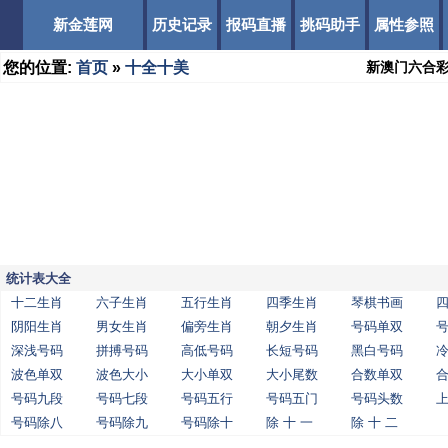
新金莲网
历史记录
报码直播
挑码助手
属性参照
您的位置:
首页
»
十全十美
新澳门六合
统计表大全
十二生肖
六子生肖
五行生肖
四季生肖
琴棋书画
阴阳生肖
男女生肖
偏旁生肖
朝夕生肖
号码单双
深浅号码
拼搏号码
高低号码
长短号码
黑白号码
波色单双
波色大小
大小单双
大小尾数
合数单双
号码九段
号码七段
号码五行
号码五门
号码头数
号码除八
号码除九
号码除十
除 十 一
除 十 二