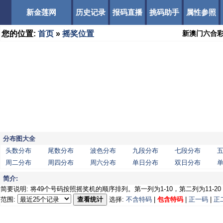
新金莲网
历史记录
报码直播
挑码助手
属性参照
您的位置:
首页
»
摇奖位置
新澳门六合
分布图大全
头数分布
尾数分布
波色分布
九段分布
七段分布
周二分布
周四分布
周六分布
单日分布
双日分布
简介:
简要说明: 将49个号码按照摇奖机的顺序排列。第一列为1-10，第二列为11-20，第
范围:
查看统计
选择:
不含特码
|
包含特码
|
正一码
|
正