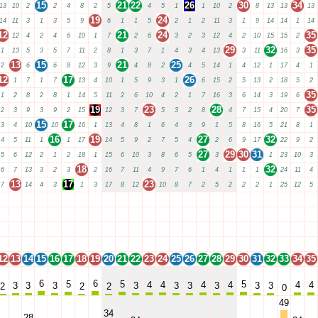
15
21
22
26
30
34
13
10
2
2
4
8
2
5
4
5
1
1
10
2
8
13
13
13
19
24
14
11
3
1
3
5
9
6
1
1
5
2
1
2
11
3
1
9
14
14
1
14
12
21
24
35
12
4
2
4
6
10
1
7
2
6
3
2
3
12
4
2
10
15
15
2
29
32
35
1
13
5
3
5
7
11
2
8
1
3
7
1
4
3
4
13
3
11
16
3
13
15
21
25
2
6
6
8
12
3
9
4
8
2
4
5
14
1
4
12
1
17
4
1
12
17
26
1
7
1
7
13
4
10
1
5
9
3
1
6
15
2
5
13
2
18
5
2
35
1
2
8
2
8
1
14
5
11
2
6
10
4
2
1
7
16
3
6
14
3
19
6
19
23
28
35
2
3
9
3
9
2
15
12
3
7
5
3
2
8
4
7
15
4
20
7
15
17
3
4
10
10
16
1
13
4
8
1
6
4
3
9
1
5
8
16
5
21
8
1
16
19
27
32
4
5
11
1
1
17
14
5
9
2
7
5
4
2
6
9
17
22
9
2
27
29
30
31
5
6
12
2
1
2
18
1
15
6
10
3
8
6
5
3
1
23
10
3
18
32
6
7
13
3
2
3
2
16
7
11
4
9
7
6
1
4
1
1
1
24
11
4
13
17
23
7
14
4
3
1
3
17
8
12
10
8
7
2
5
2
2
2
1
25
12
5
12
13
14
15
16
17
18
19
20
21
22
23
24
25
26
27
28
29
30
31
32
33
34
35
12
13
14
15
16
17
18
19
20
21
22
23
24
25
26
27
28
29
30
31
32
33
34
35
12
13
14
15
16
17
18
19
20
21
22
23
24
25
26
27
28
29
30
31
32
33
34
35
12
13
14
15
16
17
18
19
20
21
22
23
24
25
26
27
28
29
30
31
32
33
34
35
12
13
14
15
16
17
18
19
20
21
22
23
24
25
26
27
28
29
30
31
32
33
34
35
6
6
5
5
5
4
4
4
4
4
4
3
3
3
3
3
3
3
3
3
2
2
2
0
49
34
28