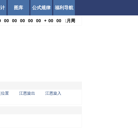
统计
图库
公式规律
福利导航
0
00
00
00
00
00
+
00
00
:
月
周
奖位置
江恩旋出
江恩旋入