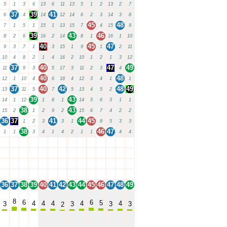
5
1
3
6
13
6
11
13
5
1
2
13
2
7
37
39
41
6
4
14
12
14
6
2
3
14
3
8
45
48
7
1
5
1
15
1
13
15
7
4
15
9
39
43
46
8
2
6
16
2
14
8
1
16
1
10
40
45
47
9
3
7
1
3
15
1
9
1
2
11
10
4
8
2
1
4
16
2
10
1
2
1
3
12
37
40
47
49
11
9
3
5
17
3
11
2
3
4
40
48
12
1
10
4
6
18
4
12
3
4
1
1
37
40
42
48
49
13
11
5
7
5
13
4
5
2
39
43
14
1
12
1
8
1
14
5
6
3
1
1
38
43
15
2
1
2
9
2
15
6
7
4
2
2
36
37
41
44
45
1
2
3
3
1
8
5
3
3
38
46
47
1
1
3
4
1
4
2
1
1
4
4
36
37
38
39
40
41
42
43
44
45
46
47
48
49
36
37
38
39
40
41
42
43
44
45
46
47
48
49
36
37
38
39
40
41
42
43
44
45
46
47
48
49
36
37
38
39
40
41
42
43
44
45
46
47
48
49
36
37
38
39
40
41
42
43
44
45
46
47
48
49
8
6
6
5
4
4
4
4
4
3
3
3
3
2