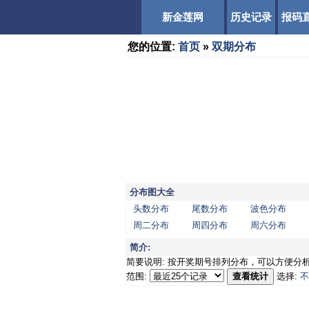
新金莲网
历史记录
报码
您的位置:
首页
»
双期分布
分布图大全
头数分布
尾数分布
波色分布
周二分布
周四分布
周六分布
简介:
简要说明: 按开奖期号排列分布，可以方便分
范围:
查看统计
选择:
不