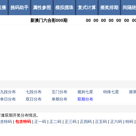
直播
挑码助手
属性参照
模拟搅珠
复式计算
摇奖排期
间隔
新澳门六合彩
000
期
00
00
00
00
00
00
0
九段分布
七段分布
五门分布
规则七星
特殊七星
摇
单日分布
双日分布
单期分布
双期分布
析逢双期开奖分布情况。
含特码
|
包含特码
|
正一码
|
正二码
|
正三码
|
正四码
|
正五码
|
正六码
|
特码
|