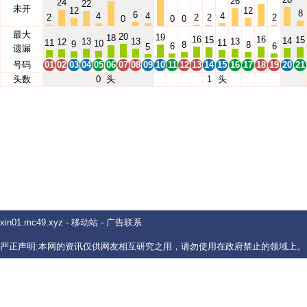
26
24
22
未开
12
12
8
6
4
4
4
2
2
2
2
0
0
0
最大
20
19
18
16
16
15
15
14
13
13
13
12
11
11
10
9
8
8
6
6
5
遗漏
号码
01
02
03
04
05
06
07
08
09
10
11
12
13
14
15
16
17
18
19
20
21
头数
0
头
1
头
xin01.mc49.xyz
-
移动站
-
广告联系
严正声明:本网的资讯仅供网友相互研究之用，请勿使用在政府禁止的领域上。