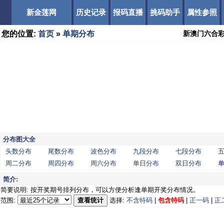
新金莲网
历史记录
报码直播
挑码助手
属性参照
您的位置:
首页
»
单期分布
新澳门六合
分布图大全
头数分布
尾数分布
波色分布
九段分布
七段分布
周二分布
周四分布
周六分布
单日分布
双日分布
简介:
简要说明: 按开奖期号排列分布，可以方便分析逢单期开奖分布情况。
范围:
查看统计
选择:
不含特码
|
包含特码
|
正一码
|
正