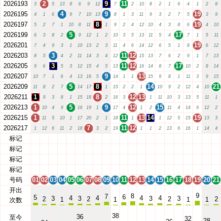
2026193
2
9
11
3
5
13
8
6
9
12
7
2
10
8
2
1
6
4
1
2
8
2026195
4
9
19
4
1
6
9
7
10
13
8
1
3
11
9
3
2
7
5
3
9
2026197
8
19
5
2
7
1
10
8
11
1
9
2
4
12
10
4
3
8
6
4
10
2026199
5
17
6
3
8
2
9
12
1
2
10
3
5
13
11
5
4
7
1
5
11
2026201
19
7
4
9
3
1
10
13
2
3
11
4
6
14
12
6
5
1
8
6
12
2026203
3
11
12
8
5
4
2
11
14
3
4
12
15
13
7
6
2
9
1
7
13
2026205
3
11
12
17
9
6
5
3
12
15
4
5
13
16
14
8
7
10
2
8
14
2026207
9
13
10
7
1
6
4
13
16
5
14
1
1
15
9
8
1
11
3
9
15
2026209
5
8
14
21
11
8
2
7
14
17
1
15
2
2
1
10
9
2
12
4
10
2026211
1
8
12
13
9
3
8
1
15
18
2
16
3
1
11
10
3
13
5
11
1
2026213
1
5
9
12
15
10
4
9
16
19
1
17
4
1
2
11
4
14
6
12
2
2026215
1
11
13
14
19
11
5
10
1
17
20
2
1
18
1
1
12
5
15
13
3
2026217
7
11
12
1
12
6
11
2
18
3
2
19
1
1
2
13
6
16
1
14
4
标记
01
02
03
04
05
06
07
08
09
10
11
12
13
14
15
16
17
18
19
20
21
标记
01
02
03
04
05
06
07
08
09
10
11
12
13
14
15
16
17
18
19
20
21
标记
01
02
03
04
05
06
07
08
09
10
11
12
13
14
15
16
17
18
19
20
21
标记
01
02
03
04
05
06
07
08
09
10
11
12
13
14
15
16
17
18
19
20
21
号码
01
02
03
04
05
06
07
08
09
10
11
12
13
14
15
16
17
18
19
20
21
开出
9
8
7
6
5
4
4
4
4
3
3
3
3
2
2
2
2
1
1
1
1
次数
38
36
至今
32
28