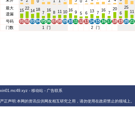
未开
3
2
2
2
1
1
0
0
25
最大
22
20
18
16
16
16
15
14
13
11
11
10
9
8
7
7
7
6
6
5
遗漏
号码
01
02
03
04
05
06
07
08
09
10
11
12
13
14
15
16
17
18
19
20
21
门数
1
门
2
门
xin01.mc49.xyz
-
移动站
-
广告联系
严正声明:本网的资讯仅供网友相互研究之用，请勿使用在政府禁止的领域上。