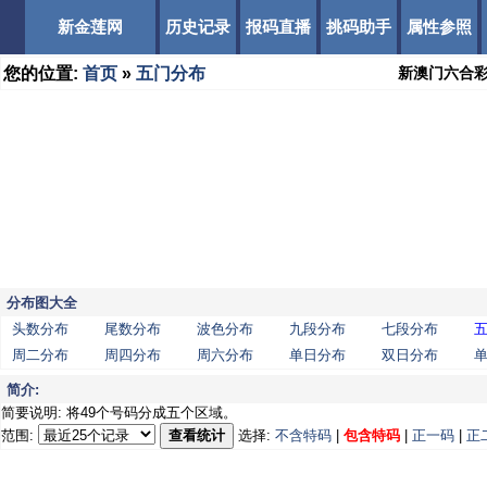
新金莲网
历史记录
报码直播
挑码助手
属性参照
您的位置:
首页
»
五门分布
新澳门六合
分布图大全
头数分布
尾数分布
波色分布
九段分布
七段分布
周二分布
周四分布
周六分布
单日分布
双日分布
简介:
简要说明: 将49个号码分成五个区域。
范围:
查看统计
选择:
不含特码
|
包含特码
|
正一码
|
正