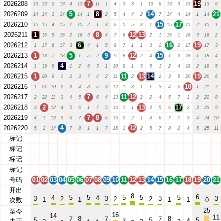
2026208
7
19
13
13
2
13
4
13
11
1
4
3
3
1
13
6
13
3
13
13
6
2026209
5
8
14
21
14
14
3
14
14
1
2
5
4
4
2
7
14
4
14
1
14
2026210
15
17
15
15
4
15
1
15
2
1
3
6
5
5
3
1
15
15
2
15
1
2026211
1
8
12
13
16
5
16
2
16
3
4
7
6
2
1
16
1
16
3
16
2
2026212
6
16
19
1
17
6
17
3
4
1
5
8
7
1
1
3
2
2
17
17
3
2026213
1
5
9
12
15
18
7
18
1
5
2
9
8
2
4
1
3
18
1
18
4
2026214
4
1
19
8
1
2
6
3
1
10
9
1
3
5
1
2
4
19
2
19
5
2026215
1
11
13
14
19
20
9
1
2
3
7
4
2
11
2
2
3
5
20
20
6
2026216
18
1
21
10
2
3
4
8
5
3
12
1
3
1
1
3
4
6
1
21
7
2026217
7
11
12
2
22
11
3
4
5
6
4
13
2
2
4
5
7
1
2
22
8
2026218
2
13
17
3
12
4
5
6
1
7
5
14
1
1
3
5
6
2
3
23
9
2026219
7
8
4
1
13
5
6
7
6
15
2
2
1
4
6
7
1
3
4
24
10
2026220
4
12
5
2
14
7
8
1
1
7
16
3
2
5
7
8
2
4
5
25
11
标记
01
02
03
04
05
06
07
08
09
10
11
12
13
14
15
16
17
18
19
20
21
标记
01
02
03
04
05
06
07
08
09
10
11
12
13
14
15
16
17
18
19
20
21
标记
01
02
03
04
05
06
07
08
09
10
11
12
13
14
15
16
17
18
19
20
21
标记
01
02
03
04
05
06
07
08
09
10
11
12
13
14
15
16
17
18
19
20
21
号码
01
02
03
04
05
06
07
08
09
10
11
12
13
14
15
16
17
18
19
20
21
开出
8
6
5
5
5
5
5
4
4
3
3
3
3
2
2
2
1
1
1
1
次数
0
25
至今
16
14
11
8
8
7
7
7
5
5
5
4