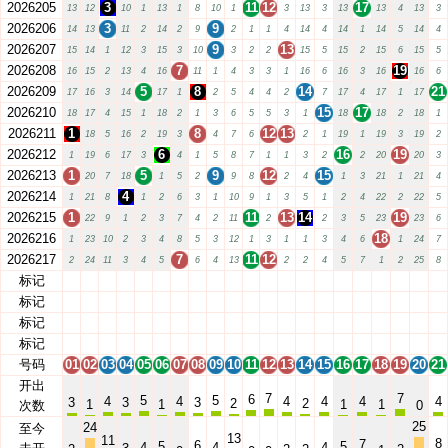
2026205
3
11
12
17
13
12
10
1
13
1
8
10
1
3
13
3
13
13
4
13
3
2026206
3
9
14
13
11
2
14
2
9
2
1
1
4
14
4
14
1
14
5
14
4
2026207
9
13
15
14
1
12
3
15
3
10
3
2
2
15
5
15
2
15
6
15
5
2026208
7
19
16
15
2
13
4
16
11
1
4
3
3
1
16
6
16
3
16
16
6
2026209
5
8
14
21
17
16
3
14
17
1
2
5
4
4
2
7
17
4
17
1
17
2026210
15
17
18
17
4
15
1
18
2
1
3
6
5
5
3
1
18
18
2
18
1
2026211
1
8
12
13
18
5
16
2
19
3
4
7
6
2
1
19
1
19
3
19
2
2026212
6
16
19
1
19
6
17
3
4
1
5
8
7
1
1
3
2
2
20
20
3
2026213
1
5
9
12
15
20
7
18
1
5
2
9
8
2
4
1
3
21
1
21
4
2026214
4
1
21
8
1
2
6
3
1
10
9
1
3
5
1
2
4
22
2
22
5
2026215
1
11
13
14
19
22
9
1
2
3
7
4
2
11
2
2
3
5
23
23
6
2026216
18
1
23
10
2
3
4
8
5
3
12
1
3
1
1
3
4
6
1
24
7
2026217
7
11
12
2
24
11
3
4
5
6
4
13
2
2
4
5
7
1
2
25
8
标记
01
02
03
04
05
06
07
08
09
10
11
12
13
14
15
16
17
18
19
20
21
标记
01
02
03
04
05
06
07
08
09
10
11
12
13
14
15
16
17
18
19
20
21
标记
01
02
03
04
05
06
07
08
09
10
11
12
13
14
15
16
17
18
19
20
21
标记
01
02
03
04
05
06
07
08
09
10
11
12
13
14
15
16
17
18
19
20
21
号码
01
02
03
04
05
06
07
08
09
10
11
12
13
14
15
16
17
18
19
20
21
开出
7
7
6
5
5
4
4
4
4
4
4
3
3
3
2
2
1
1
1
1
次数
0
25
24
至今
13
11
8
7
6
5
5
4
4
4