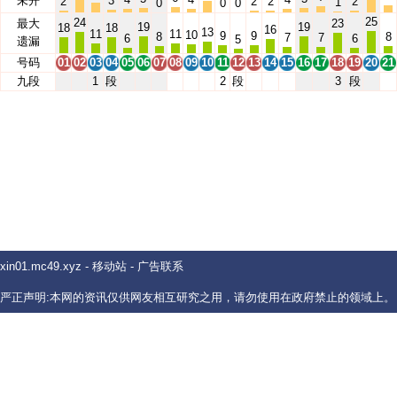
未开
3
2
2
2
2
1
0
0
0
25
24
最大
23
19
19
18
18
16
13
11
11
10
9
9
8
8
7
7
6
6
5
遗漏
号码
01
02
03
04
05
06
07
08
09
10
11
12
13
14
15
16
17
18
19
20
21
九段
1
段
2
段
3
段
xin01.mc49.xyz
-
移动站
-
广告联系
严正声明:本网的资讯仅供网友相互研究之用，请勿使用在政府禁止的领域上。