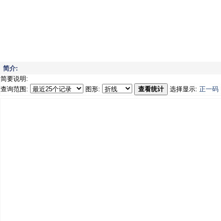
简介:
简要说明:
查询范围:
图形:
查看统计
选择显示:
正一码