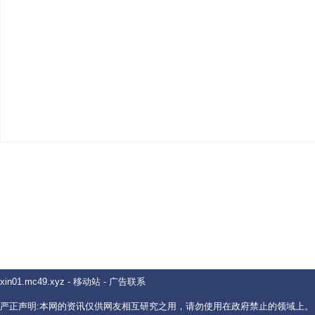
xin01.mc49.xyz
-
移动站
-
广告联系
严正声明:本网的资讯仅供网友相互研究之用，请勿使用在政府禁止的领域上。