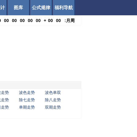
统计
图库
公式规律
福利导航
0
00
00
00
00
00
+
00
00
:
月
周
数走势
波色走势
波色单双
六走势
除七走势
除八走势
日走势
单期走势
双期走势