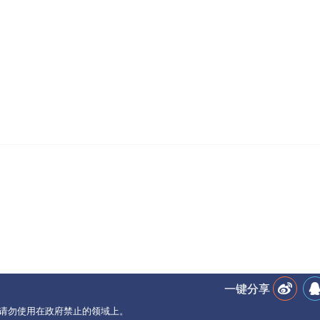
一键分享
，请勿使用在政府禁止的领域上。