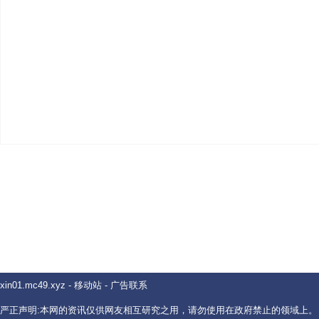
xin01.mc49.xyz
-
移动站
-
广告联系
严正声明:本网的资讯仅供网友相互研究之用，请勿使用在政府禁止的领域上。