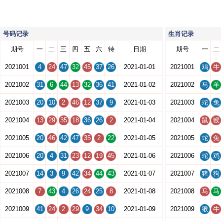
号码记录
生肖记录
期号
一
二
三
四
五
六
特
日期
期号
一
二
2021001
4
24
47
32
45
37
26
2021-01-01
2021001
鸡
牛
2021002
31
6
44
13
32
36
41
2021-01-02
2021002
马
羊
2021003
20
10
2
46
12
37
9
2021-01-03
2021003
蛇
兔
2021004
13
29
35
18
36
26
2
2021-01-04
2021004
鼠
猴
2021005
20
46
42
47
35
2
22
2021-01-05
2021005
蛇
兔
2021006
20
4
31
23
12
19
45
2021-01-06
2021006
蛇
鸡
2021007
14
3
9
42
34
44
43
2021-01-07
2021007
猪
狗
2021008
7
43
4
26
24
25
8
2021-01-08
2021008
马
马
2021009
41
24
2
29
9
34
10
2021-01-09
2021009
猴
牛