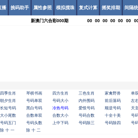
直播
挑码助手
属性参照
模拟搅珠
复式计算
摇奖排期
间隔
新澳门六合彩
000
期
00
00
00
00
00
00
0
四季生肖
琴棋书画
四方生肖
三色生肖
家禽野兽
单
朝夕生肖
号码单双
号码大小
内外围码
前后落码
左
长短号码
黑白号码
冷热号码
爱恨号码
顺逆号码
天
大小尾数
合数单双
合数大小
号码合数
十全十美
号
号码五门
号码头数
上中下码
号码除三
号码除四
号
除 十 一
除 十 二