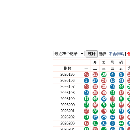
统计
选择:
不含特码
|
开
奖
号
码
期数
一
二
三
四
五
2026195
46
23
39
4
9
1
2026196
3
37
24
10
41
1
2026197
40
19
30
48
44
2
2026198
48
35
45
21
12
2
2026199
17
49
42
45
5
3
2026200
43
46
5
32
35
2
2026201
46
28
19
38
31
2
2026202
21
15
25
47
13
4
2026203
12
11
31
3
44
3
2026204
11
12
17
26
10