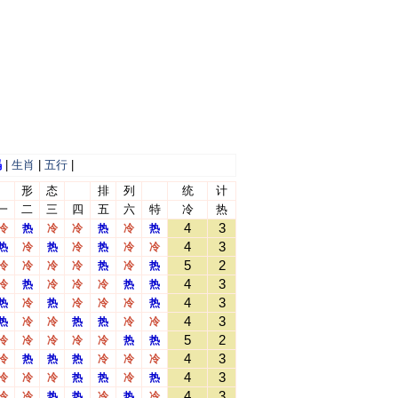
码
|
生肖
|
五行
|
形
态
排
列
统
计
一
二
三
四
五
六
特
冷
热
4
3
冷
热
冷
冷
热
冷
热
4
3
热
冷
热
冷
热
冷
冷
5
2
冷
冷
冷
冷
热
冷
热
4
3
冷
热
冷
冷
冷
热
热
4
3
热
冷
热
冷
冷
冷
热
4
3
热
冷
冷
热
热
冷
冷
5
2
冷
冷
冷
冷
冷
热
热
4
3
冷
热
热
热
冷
冷
冷
4
3
冷
冷
冷
热
热
冷
热
4
3
冷
冷
热
热
冷
热
冷