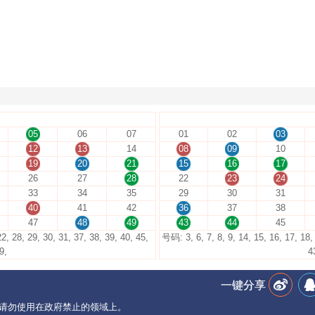
05
06
07
01
02
03
12
13
14
08
09
10
19
20
21
15
16
17
26
27
28
22
23
24
33
34
35
29
30
31
40
41
42
36
37
38
47
48
49
43
44
45
2, 28, 29, 30, 31, 37, 38, 39, 40, 45,
号码: 3, 6, 7, 8, 9, 14, 15, 16, 17, 18, 
9,
4
一键分享
，请勿使用在政府禁止的领域上。